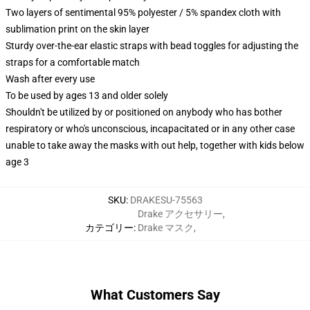
Two layers of sentimental 95% polyester / 5% spandex cloth with
sublimation print on the skin layer
Sturdy over-the-ear elastic straps with bead toggles for adjusting the
straps for a comfortable match
Wash after every use
To be used by ages 13 and older solely
Shouldn't be utilized by or positioned on anybody who has bother
respiratory or who's unconscious, incapacitated or in any other case
unable to take away the masks with out help, together with kids below
age 3
SKU
:
DRAKESU-75563
Drake アクセサリー
,
カテゴリー
:
Drake マスク
,
What Customers Say