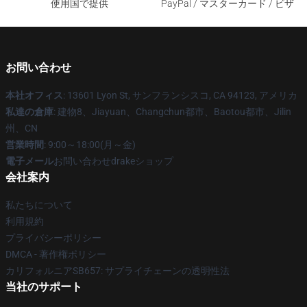
使用国で提供
PayPal / マスターカード / ビザ
お問い合わせ
本社オフィス
: 13601 Lyon St, サンフランシスコ, CA 94123, アメリカ
私達の倉庫
: 建物8、Jiayuan、Changchun都市、Baotou都市、Jilin
州、CN
営業時間
: 9:00～18:00(月～金)
電子メール
お問い合わせdrakeショップ
会社案内
私たちについて
利用規約
プライバシーポリシー
DMCA - 著作権ポリシー
カリフォルニアSB657: サプライチェーンの透明性法
当社のサポート