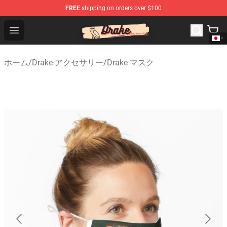
FREE
shipping on orders over $100
Drake Shop - Official Drake Merchandise Store
Open menu
ホーム
/
Drake アクセサリー
/
Drake マスク