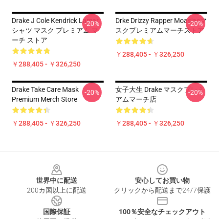
Drake J Cole Kendrick Lamar
Drke Drizzy Rapper Moasiacマ
-20%
-20%
シャツ マスク プレミアム マ
スクプレミアムマーチストア
ーチ ストア
￥288,405 - ￥326,250
￥288,405 - ￥326,250
Drake Take Care Mask
女子大生 Drake マスクプレミ
-20%
-20%
Premium Merch Store
アムマーチ店
￥288,405 - ￥326,250
￥288,405 - ￥326,250
Footer
世界中に配送
安心してお買い物
200カ国以上に配送
クリックから配送まで24/7保護
国際保証
100％安全なチェックアウト