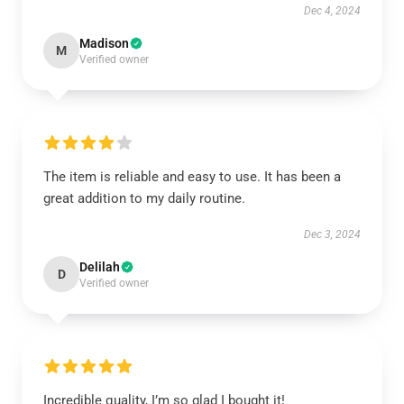
Dec 4, 2024
Madison
M
Verified owner
The item is reliable and easy to use. It has been a
great addition to my daily routine.
Dec 3, 2024
Delilah
D
Verified owner
Incredible quality, I’m so glad I bought it!