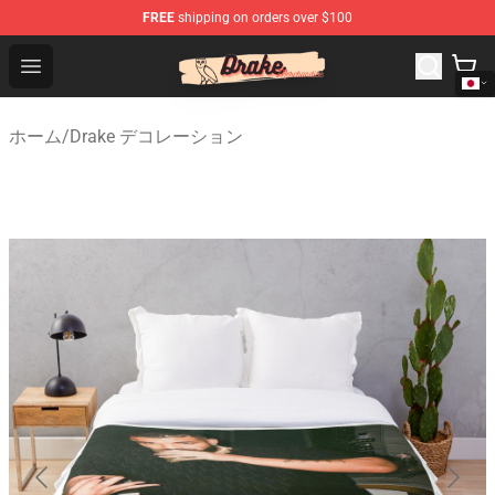
FREE
shipping on orders over $100
Drake Shop - Official Drake Merchandise Store
Open menu
ホーム
/
Drake デコレーション