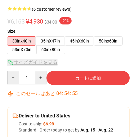
(6 customer reviews)
¥6,163
¥4,930
-20%
$34.00
Size
30inx40in
35inX47in
45inX60in
50inx60in
53inX70in
60inx80in
サイズガイドを見る
Quantity
カートに追加
このセールはあと
04
:
54
:
54
Deliver to United States
Cost to ship:
$6.99
Standard - Order today to get by
Aug. 15 - Aug. 22