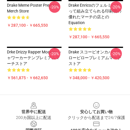
Drake Meme Poster Premium
Drake Enricoのフェルミによ
-20%
-20%
Merch Store
って組み立てられる印刷物の
優れたマーチの店との
Equation
￥287,100 - ￥665,550
￥287,100 - ￥665,550
Drke Drizzy Rapper Moasiacシ
Drake スコーピオンカバース
-20%
-20%
ャワーカーテンプレミアムマ
ローピロープレミアムマーチ
ーチストア
ストア
￥561,875 - ￥662,650
￥348,000 - ￥420,500
Footer
世界中に配送
安心してお買い物
200カ国以上に配送
クリックから配送まで24/7保護