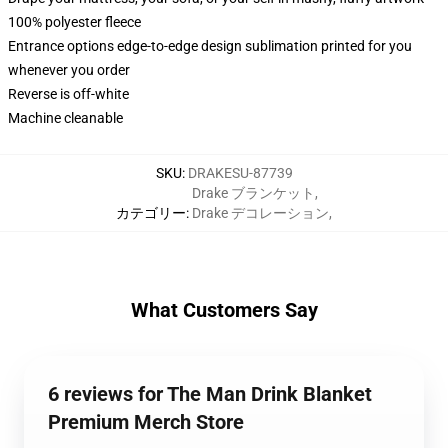
100% polyester fleece
Entrance options edge-to-edge design sublimation printed for you
whenever you order
Reverse is off-white
Machine cleanable
SKU
:
DRAKESU-87739
Drake ブランケット
,
カテゴリー
:
Drake デコレーション
,
What Customers Say
6 reviews for The Man Drink Blanket
Premium Merch Store