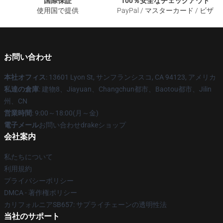
国際保証
100％安全なチェックアウト
使用国で提供
PayPal / マスターカード / ビザ
お問い合わせ
本社オフィス
: 13601 Lyon St, サンフランシスコ, CA 94123, アメリカ
私達の倉庫
: 建物8、Jiayuan、Changchun都市、Baotou都市、Jilin
州、CN
営業時間
: 9:00～18:00(月～金)
電子メール
お問い合わせdrakeショップ
会社案内
私たちについて
利用規約
プライバシーポリシー
DMCA - 著作権ポリシー
カリフォルニアSB657: サプライチェーンの透明性法
当社のサポート