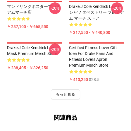
マンドリンクポスタープレミ
Drake J Cole Kendrick Lamar
-20%
-20%
アムマーチ店
シャツ タペストリー プレミア
ム マーチ ストア
￥287,100 - ￥665,550
￥317,550 - ￥440,800
Drake J Cole Kendrick Lamar
Certified Fitness Lover Gift
-20%
Mask Premium Merch Store
Idea For Drake Fans And
Fitness Lovers Apron
Premium Merch Store
￥288,405 - ￥326,250
￥413,250
$28.5
もっと見る
関連商品