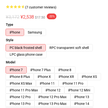
(7 customer reviews)
¥3,172
¥2,538
-20%
$17.50
Type
iPhone
Samsung
Style
PC black frosted shell
RPC transparent soft shell
LPC glass phone case
Model
iPhone 7
iPhone 7 Plus
iPhone 8
iPhone 8 Plus
iPhone X
iPhone XR
iPhone XS
iPhone XS Max
iPhone 11
iPhone 11 Pro
iPhone 11 Pro Max
iPhone 12
iPhone 12 Mini
iPhone 12 Pro
iPhone 12 Pro Max
iPhone 13
iPhone 13 Pro
iPhone 13 Pro Max
iPhone 14