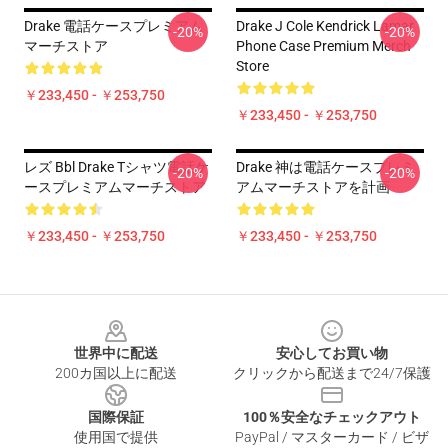
Drake 電話ケースプレミアム
Drake J Cole Kendrick Lamar
-20%
-20%
マーチストア
Phone Case Premium Merch
Store
￥233,450 - ￥253,750
￥233,450 - ￥253,750
レズ Bbl Drake Tシャツ電話ケ
Drake 神は電話ケースプレミ
-20%
-20%
ースプレミアムマーチストア
アムマーチストアを計画
￥233,450 - ￥253,750
￥233,450 - ￥253,750
Footer
世界中に配送
安心してお買い物
200カ国以上に配送
クリックから配送まで24/7保護
国際保証
100％安全なチェックアウト
使用国で提供
PayPal / マスターカード / ビザ