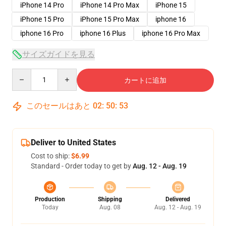
iPhone 14 Pro
iPhone 14 Pro Max
iPhone 15
iPhone 15 Pro
iPhone 15 Pro Max
iphone 16
iphone 16 Pro
iphone 16 Plus
iphone 16 Pro Max
サイズガイドを見る
Quantity
カートに追加
このセールはあと
02
:
50
:
53
Deliver to United States
Cost to ship:
$6.99
Standard - Order today to get by
Aug. 12 - Aug. 19
Production
Shipping
Delivered
Today
Aug. 08
Aug. 12 - Aug. 19