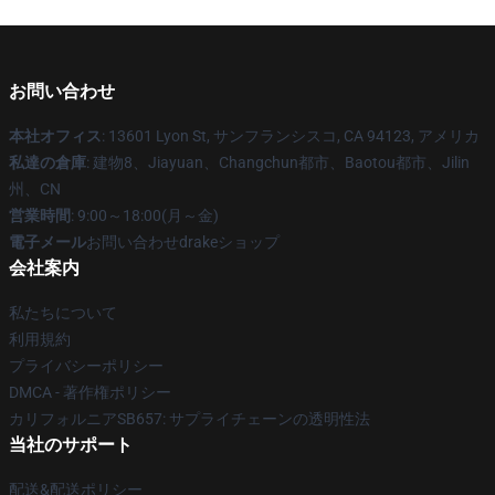
お問い合わせ
本社オフィス
: 13601 Lyon St, サンフランシスコ, CA 94123, アメリカ
私達の倉庫
: 建物8、Jiayuan、Changchun都市、Baotou都市、Jilin
州、CN
営業時間
: 9:00～18:00(月～金)
電子メール
お問い合わせdrakeショップ
会社案内
私たちについて
利用規約
プライバシーポリシー
DMCA - 著作権ポリシー
カリフォルニアSB657: サプライチェーンの透明性法
当社のサポート
配送&配送ポリシー