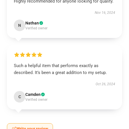
Highly recommended for anyone looking for quality.
Nov 16, 2024
Nathan
N
Verified owner
Such a helpful item that performs exactly as
described. It’s been a great addition to my setup.
Oct 26, 2024
Camden
C
Verified owner
Write your review