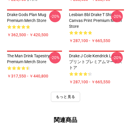
Drake Gods Plan Mug
Lesbian Bbl Drake T Shirt
-20%
-20%
Premium Merch Store
Canvas Print Premium Merch
Store
￥362,500 - ￥420,500
￥287,100 - ￥665,550
The Man Drink Tapestry
Drake J Cole Kendrick Lamar
-20%
-20%
Premium Merch Store
プリントプレミアムマーチス
トア
￥317,550 - ￥440,800
￥287,100 - ￥665,550
もっと見る
関連商品