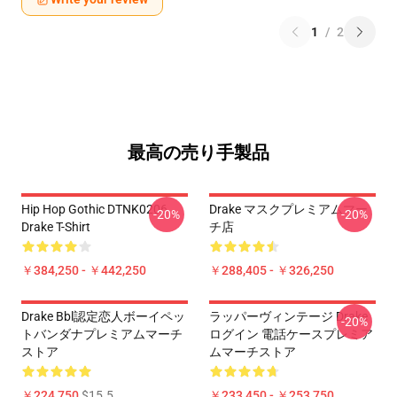
1
/
2
最高の売り手製品
Hip Hop Gothic DTNK0206
Drake マスクプレミアムマー
-20%
-20%
Drake T-Shirt
チ店
￥384,250 - ￥442,250
￥288,405 - ￥326,250
Drake Bbl認定恋人ボーイペッ
ラッパーヴィンテージ Drake
-20%
トバンダナプレミアムマーチ
ログイン 電話ケースプレミア
ストア
ムマーチストア
￥224,750
$15.5
￥233,450 - ￥253,750