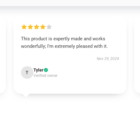
This product is expertly made and works
wonderfully; I’m extremely pleased with it.
Nov 29, 2024
Tyler
T
Verified owner