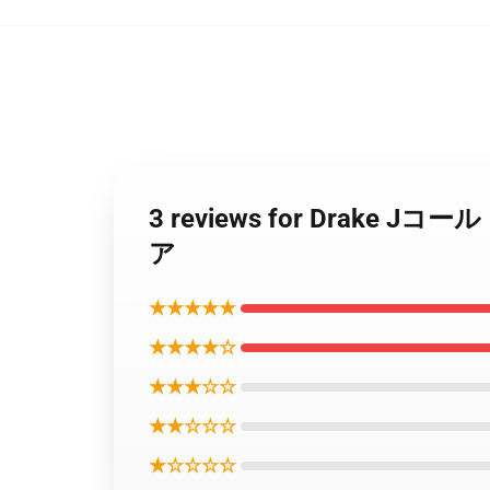
3 reviews for Dr
ア
★★★★★
★★★★☆
★★★☆☆
★★☆☆☆
★☆☆☆☆