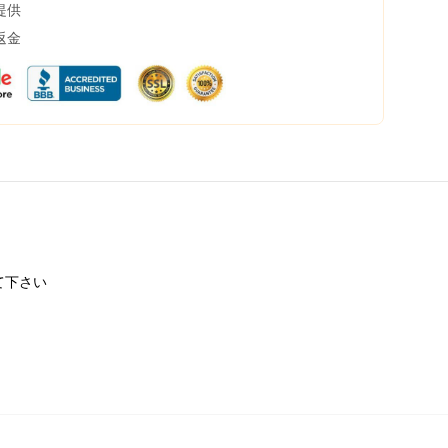
提供
返金
て下さい