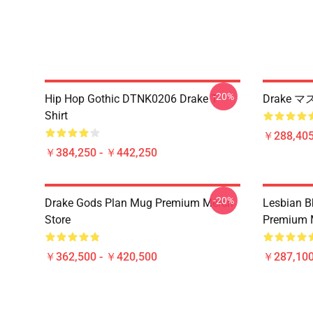
-20%
Hip Hop Gothic DTNK0206 Drake T-
Drake
Shirt
￥288,405
￥384,250 - ￥442,250
-20%
Drake Gods Plan Mug Premium Merch
Lesbian Bb
Store
Premium 
￥362,500 - ￥420,500
￥287,100