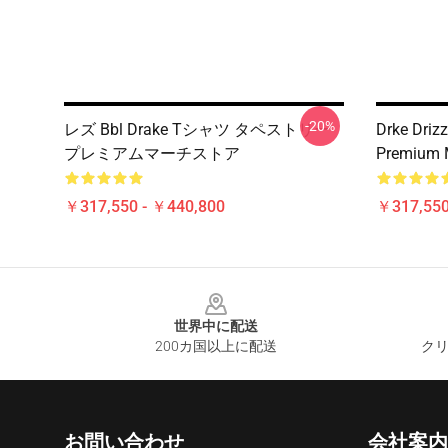
-20%
レズ Bbl Drake Tシャツ タペストリー
Drke Driz
プレミアムマーチストア
Premium 
￥317,550 - ￥440,800
￥317,550
Footer
世界中に配送
200カ国以上に配送
クリ
お問い合わせ
会社案内