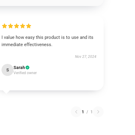
I value how easy this product is to use and its
immediate effectiveness.
Nov 27, 2024
Sarah
S
Verified owner
1
/
1