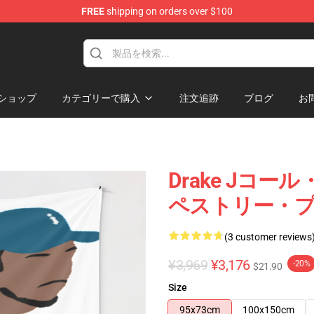
FREE
shipping on orders over $100
ショップ
カテゴリーで購入
注文追跡
ブログ
お
Drake Jコ
ペストリー・
(3 customer reviews
¥3,969
¥3,176
-20%
$21.90
Size
95x73cm
100x150cm