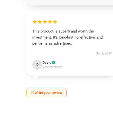
This product is superb and worth the
investment. It’s long-lasting, effective, and
performs as advertised.
Dec 2, 2024
David
D
Verified owner
Write your review