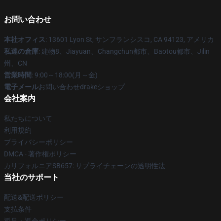
お問い合わせ
本社オフィス
: 13601 Lyon St, サンフランシスコ, CA 94123, アメリカ
私達の倉庫
: 建物8、Jiayuan、Changchun都市、Baotou都市、Jilin
州、CN
営業時間
: 9:00～18:00(月～金)
電子メール
お問い合わせdrakeショップ
会社案内
私たちについて
利用規約
プライバシーポリシー
DMCA - 著作権ポリシー
カリフォルニアSB657: サプライチェーンの透明性法
当社のサポート
配送&配送ポリシー
支払条件
返品・返金ポリシー