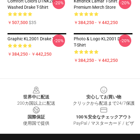
Comfort Colors DTNK2805
Kendrick Lamar T-Shirt
-20%
-20%
Washed Drake T-Shirt
Premium Merch Store
￥507,500
$35
￥384,250 - ￥442,250
Graphic KL2001 Drake T-Shirt
Photo & Logo KL2001 Drake
-20%
-20%
T-Shirt
￥384,250 - ￥442,250
￥384,250 - ￥442,250
Footer
世界中に配送
安心してお買い物
200カ国以上に配送
クリックから配送まで24/7保護
国際保証
100％安全なチェックアウト
使用国で提供
PayPal / マスターカード / ビザ