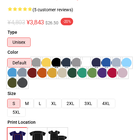
(5 customer reviews)
¥4,803
¥3,843
-20%
$26.50
Type
Unisex
Color
Default
Size
S
M
L
XL
2XL
3XL
4XL
5XL
Print Location