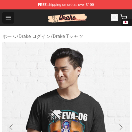
FREE
shipping on orders over $100
Drake Shop - Official Drake Merchandise Store
Open menu
ホーム
/
Drake ログイン
/
Drake Tシャツ