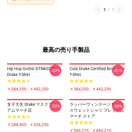
1
/
1
最高の売り手製品
Hip Hop Gothic DTNK0206
Cute Drake Certified Boy Lover
-20%
-20%
Drake T-Shirt
T-Shirt
￥384,250 - ￥442,250
￥384,250 - ￥442,250
女子大生 Drake マスクプレミ
ラッパーヴィンテージ Draker
-20%
-20%
アムマーチ店
スウェットシャツ プレミアム
マーチ ストア
￥288,405 - ￥326,250
￥593,775 - ￥695,275