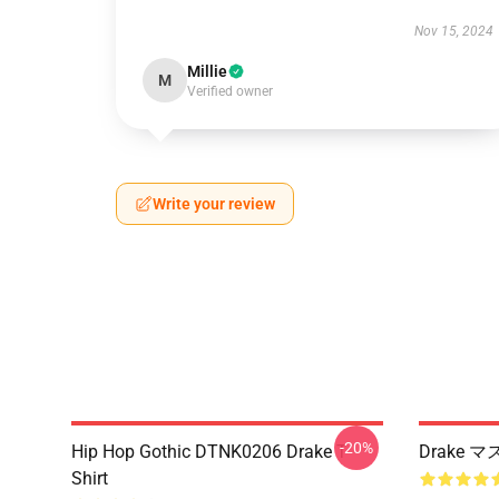
Nov 15, 2024
Millie
M
Verified owner
Write your review
-20%
Hip Hop Gothic DTNK0206 Drake T-
Drake
Shirt