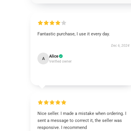
Fantastic purchase, I use it every day.
Dec 6, 2024
Alice
A
Verified owner
Nice seller. I made a mistake when ordering. I
sent a message to correct it, the seller was
responsive. I recommend