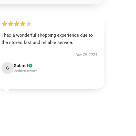
I had a wonderful shopping experience due to
the store’s fast and reliable service.
Nov 29, 2024
Gabriel
G
Verified owner