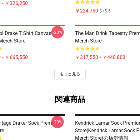
 - ￥326,250
￥224,750
$15.5
-20%
l Drake T Shirt Canvas Print
The Man Drink Tapestry Pre
Merch Store
Merch Store
 - ￥665,550
￥317,550 - ￥440,800
もっと見る
関連商品
-20%
ntage Draker Sock Premium
Kendrick Lamar Sock Premi
re
Store(Kendrick Lamar Sock 
Merch Store)の店舗情報