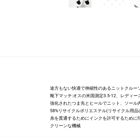
途方もない快適で伸縮性のあるニットクルー
靴下マッチ:オスの米国測定3.5-12、レディース米
強化されたつま先とヒールでニット、ソール
58%リサイクルポリエステル(リサイクル用品の
糸を貫通するためにインクを許可するために
クリーンな機械