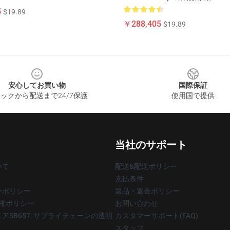
5
$19.89
￥288,405
$19.89
安心してお買い物
国際保証
ックから配送まで24/7保護
使用国で提供
当社のサポート
いて
配送&配送ポリシー
支払条件
ーポリシー
返品・返金ポリシー
著作権ポリシー
お問い合わせ
アSB657: サプライチェーンの透明
カスタマーサポート(FAQ)
スタッフ