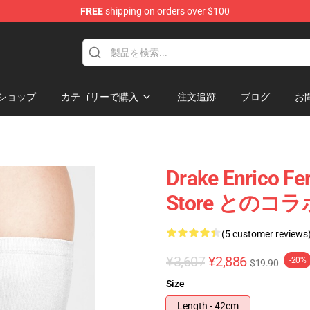
FREE
shipping on orders over $100
ショップ
カテゴリーで購入
注文追跡
ブログ
お
Drake Enrico F
Store との
(5 customer reviews
¥3,607
¥2,886
-20%
$19.90
Size
Length - 42cm