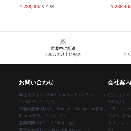
￥288,405
￥288,40
$19.89
Footer
世界中に配送
200カ国以上に配送
クリ
お問い合わせ
会社案内
本社オフィス
: 13601 Lyon St, サンフランシスコ,
私たちにつ
CA 94123, アメリカ
利用規約
私達の倉庫
: 建物8、Jiayuan、Changchun都市、
プライバシ
Baotou都市、Jilin州、CN
DMCA - 
営業時間
: 9:00～18:00(月～金)
カリフォルニ
電子メール
お問い合わせdrakeショップ
性法