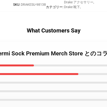
Drake アクセサリー
,
SKU
:
DRAKESU-98138
カテゴリー
:
Drake 靴下
,
What Customers Say
ico Fermi Sock Premium Merch Stor