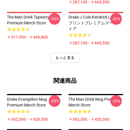
￥287,100 - ￥665,550
The Man Drink Tapestry
Drake J Cole Kendrick Lamar
-20%
-20%
Premium Merch Store
プリントプレミアムマーチス
トア
￥317,550 - ￥440,800
￥287,100 - ￥665,550
もっと見る
関連商品
Drake Evangelion Mug
The Man Drink Mug Premium
-20%
-20%
Premium Merch Store
Merch Store
￥362,500 - ￥420,500
￥362,500 - ￥420,500