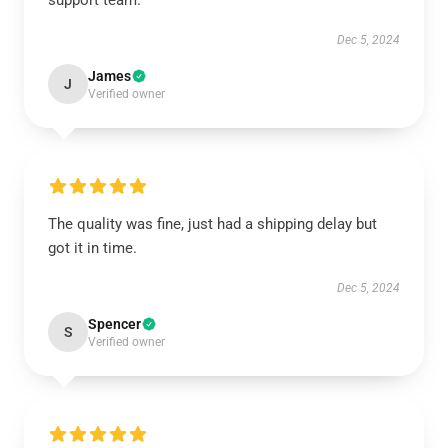
support team.
Dec 5, 2024
James
J
Verified owner
The quality was fine, just had a shipping delay but
got it in time.
Dec 5, 2024
Spencer
S
Verified owner