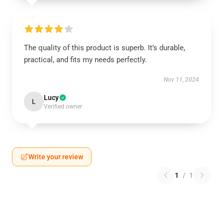
The quality of this product is superb. It’s durable,
practical, and fits my needs perfectly.
Nov 11, 2024
Lucy
L
Verified owner
Write your review
1
/
1