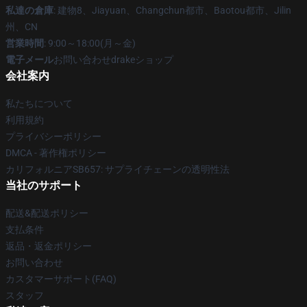
私達の倉庫
: 建物8、Jiayuan、Changchun都市、Baotou都市、Jilin
州、CN
営業時間
: 9:00～18:00(月～金)
電子メール
お問い合わせdrakeショップ
会社案内
私たちについて
利用規約
プライバシーポリシー
DMCA - 著作権ポリシー
カリフォルニアSB657: サプライチェーンの透明性法
当社のサポート
配送&配送ポリシー
支払条件
返品・返金ポリシー
お問い合わせ
カスタマーサポート(FAQ)
スタッフ