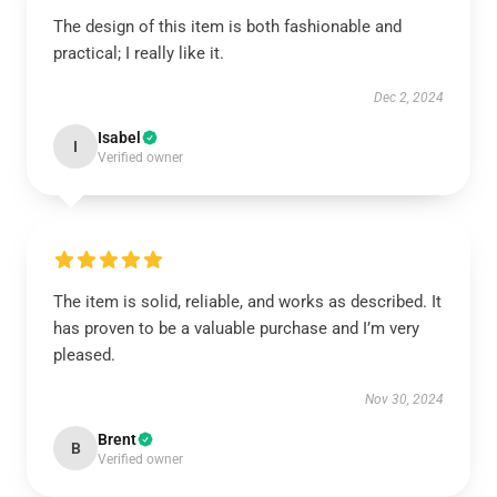
The design of this item is both fashionable and
practical; I really like it.
Dec 2, 2024
Isabel
I
Verified owner
The item is solid, reliable, and works as described. It
has proven to be a valuable purchase and I’m very
pleased.
Nov 30, 2024
Brent
B
Verified owner