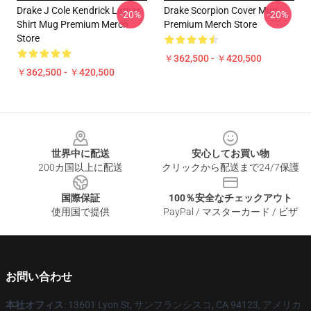
Drake J Cole Kendrick Lamar
Drake Scorpion Cover Mug
-20%
-20%
Shirt Mug Premium Merch
Premium Merch Store
Store
￥362,500 - ￥420,500
￥362,500 - ￥420,500
Footer
世界中に配送
安心してお買い物
200カ国以上に配送
クリックから配送まで24/7保護
国際保証
100％安全なチェックアウト
使用国で提供
PayPal / マスターカード / ビザ
お問い合わせ
本社オフィス
: 13601 Lyon St, サンフランシスコ, CA 94123, アメリカ