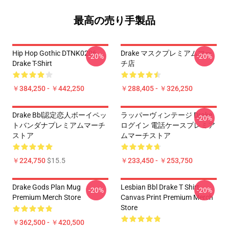
最高の売り手製品
Hip Hop Gothic DTNK0206
Drake マスクプレミアムマー
-20%
-20%
Drake T-Shirt
チ店
￥384,250 - ￥442,250
￥288,405 - ￥326,250
Drake Bbl認定恋人ボーイペッ
ラッパーヴィンテージ Drake
-20%
トバンダナプレミアムマーチ
ログイン 電話ケースプレミア
ストア
ムマーチストア
￥224,750
$15.5
￥233,450 - ￥253,750
Drake Gods Plan Mug
Lesbian Bbl Drake T Shirt
-20%
-20%
Premium Merch Store
Canvas Print Premium Merch
Store
￥362,500 - ￥420,500