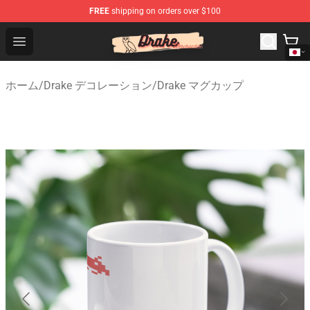
FREE
shipping on orders over $100
Drake Shop - Official Drake Merchandise Store
Open menu
ホーム
/
Drake デコレーション
/
Drake マグカップ