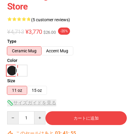
Store
(5 customer reviews)
¥4,713
¥3,770
-20%
$26.00
Type
Ceramic Mug
Accent Mug
Color
Size
11 oz
15 oz
サイズガイドを見る
Quantity
カートに追加
このセールはあと
03
:
41
:
54